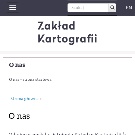
EN
Toggle
navigation
O nas
O nas - strona startowa
Strona główna
»
O nas
Od pierwszych lat istnienia Katedry Kartografii (a